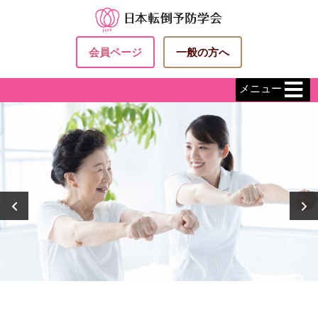
会員ページ
一般の方へ
メニュー
P
N
r
e
e
x
v
t